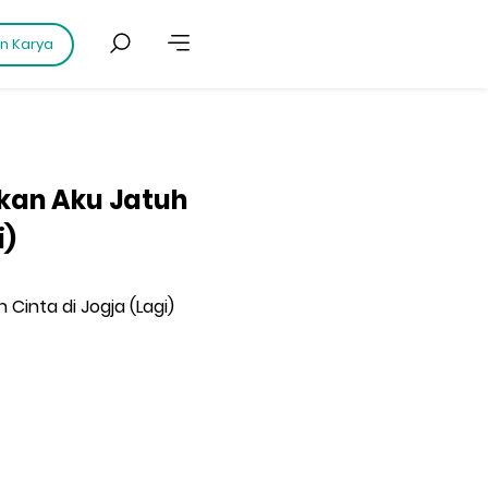
an Karya
nkan Aku Jatuh
i)
 Cinta di Jogja (Lagi)