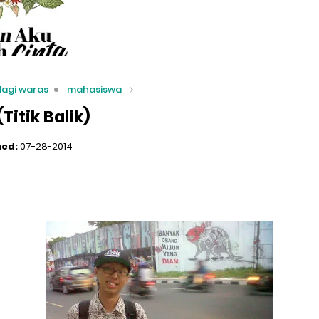
lagi waras
mahasiswa
Titik Balik)
hed:
07-28-2014