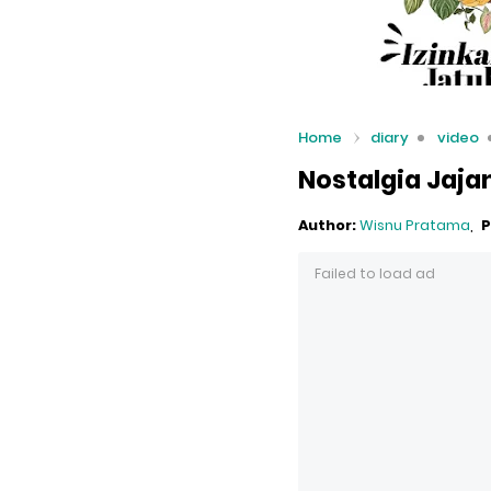
Home
diary
video
Nostalgia Jaj
Author:
Wisnu Pratama
P
Failed to load ad