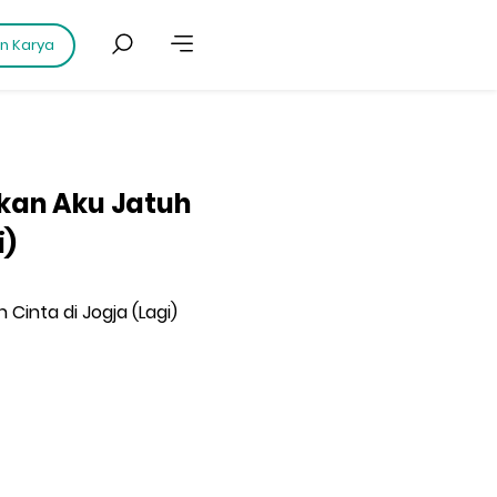
an Karya
nkan Aku Jatuh
i)
 Cinta di Jogja (Lagi)