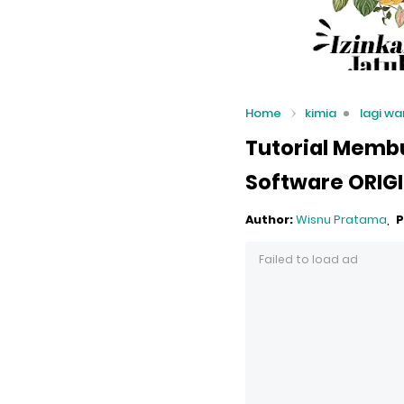
Home
kimia
lagi wa
Tutorial Memb
Software ORIG
Author:
Wisnu Pratama
P
Failed to load ad