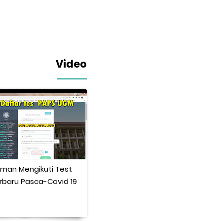
Video
man Mengikuti Test
Pengalaman Turun Berat
rbaru Pasca-Covid 19
Badan 14 kilo tanpa obat