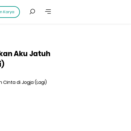
an Karya
nkan Aku Jatuh
i)
 Cinta di Jogja (Lagi)