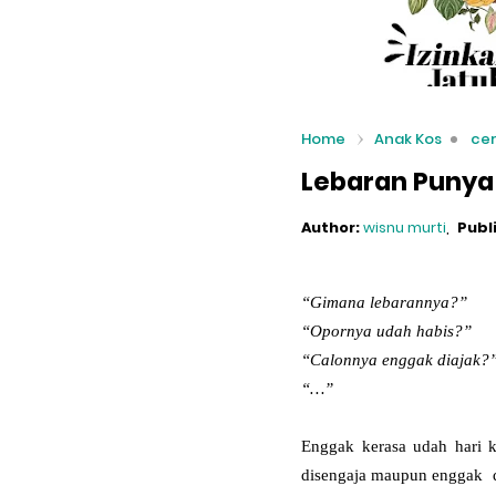
Home
Anak Kos
cer
Lebaran Punya
Author:
wisnu murti
Publ
“Gimana lebarannya?”
“Opornya udah habis?”
“Calonnya enggak diajak?
“…”
Enggak kerasa udah hari k
disengaja maupun enggak d