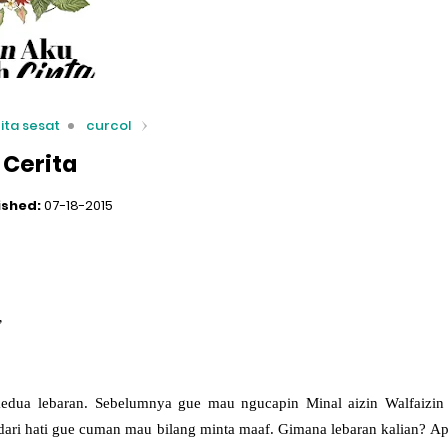
ita sesat
curcol
 Cerita
ished:
07-18-2015
”
edua lebaran. Sebelumnya gue mau ngucapin Minal aizin Walfaizin (l
ari hati gue cuman mau bilang minta maaf. Gimana lebaran kalian?