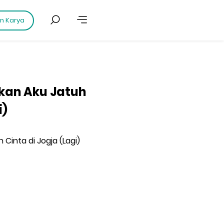
an Karya
nkan Aku Jatuh
i)
 Cinta di Jogja (Lagi)