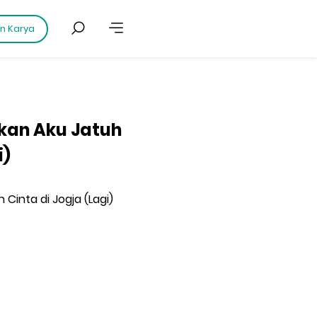
an Karya
nkan Aku Jatuh
i)
 Cinta di Jogja (Lagi)