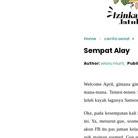
Home
cerita sesat
Sempat Alay
Author:
wisnu murti
Publ
Welcome April, gimana gi
mana-mana. Temen-temen S
luluh kayak lagunya Samso
Oke, pada kesempatan kali 
ini. Ya, menurut gue, sosm
akun FB itu pas jaman kelas
asik mainan sosmed. Gue p