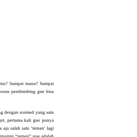
simu? Sampai mana? Sampai
dosen pembimbing gue bisa
ing dengan sosmed yang satu
get, pertama kali gue punya
 aja salah satu ‘teman’ lagi
imainin “temen” gue adalah