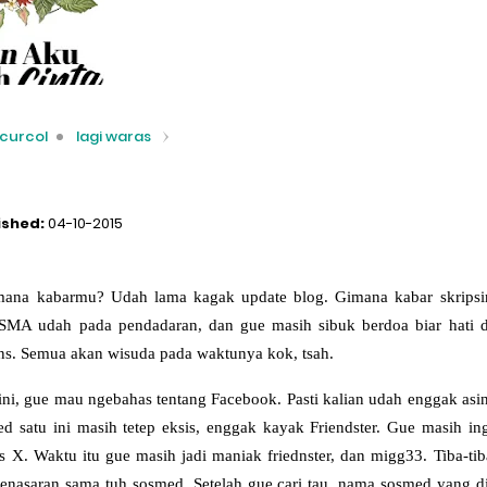
curcol
lagi waras
ished:
04-10-2015
mana kabarmu? Udah lama kagak update blog. Gimana kabar skrip
MA udah pada pendadaran, dan gue masih sibuk berdoa biar hati 
ns. Semua akan wisuda pada waktunya kok, tsah.
ini, gue mau ngebahas tentang Facebook. Pasti kalian udah enggak as
ed satu ini masih tetep eksis, enggak kayak Friendster. Gue masih in
 X. Waktu itu gue masih jadi maniak friednster, dan migg33. Tiba-tiba
enasaran sama tuh sosmed. Setelah gue cari tau, nama sosmed yang d