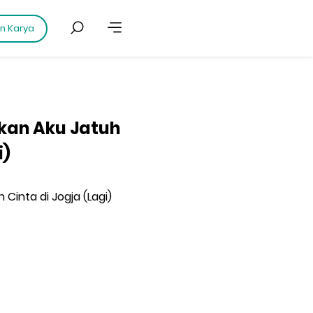
an Karya
nkan Aku Jatuh
i)
 Cinta di Jogja (Lagi)