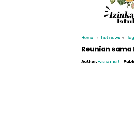
Home
hot news
lag
Reunian sama F
Author:
wisnu murti
Publ