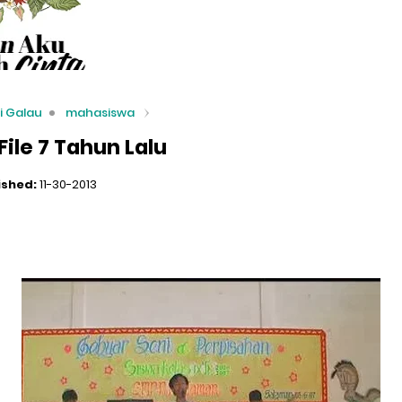
i Galau
mahasiswa
ile 7 Tahun Lalu
ished:
11-30-2013