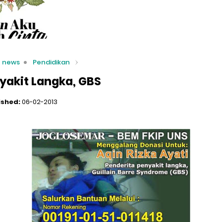
t news
Pendidikan
akit Langka, GBS
ished:
06-02-2013