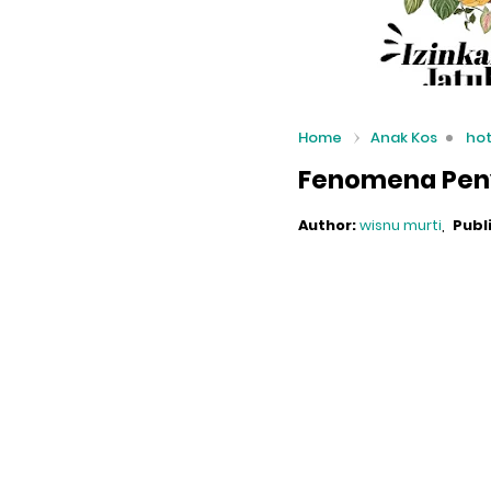
Home
Anak Kos
ho
Fenomena Peny
Author:
wisnu murti
Publ