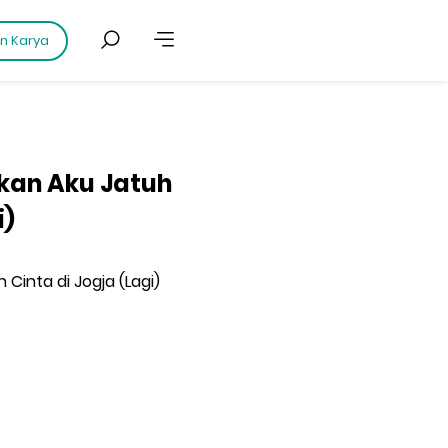
an Karya
nkan Aku Jatuh
i)
 Cinta di Jogja (Lagi)