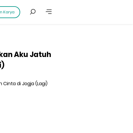
an Karya
nkan Aku Jatuh
i)
 Cinta di Jogja (Lagi)