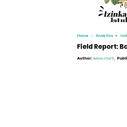
Home
Anak Kos
ho
Field Report: 
Author:
wisnu murti
Publ