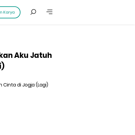
an Karya
nkan Aku Jatuh
i)
 Cinta di Jogja (Lagi)