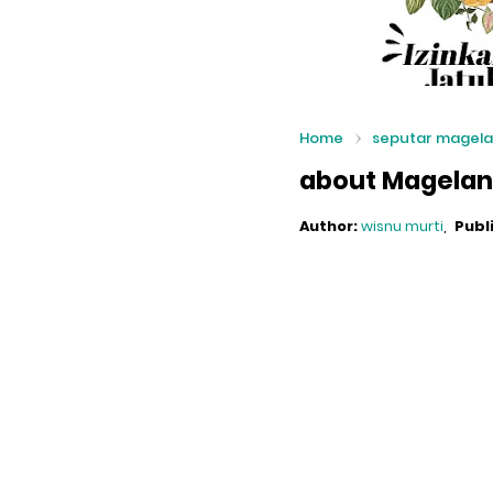
Home
seputar magel
about Magelan
Author:
wisnu murti
Publ