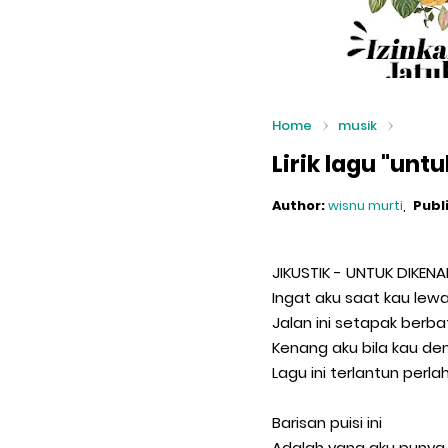
Home
musik
Lirik lagu "unt
Author:
wisnu murti
Publ
JIKUSTIK - UNTUK DIKEN
Ingat aku saat kau lewa
Jalan ini setapak berba
Kenang aku bila kau de
Lagu ini terlantun perla
Barisan puisi ini
Adalah yang aku punya