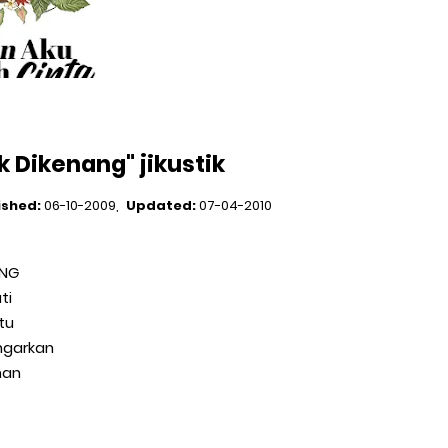
uk Dikenang" jikustik
ished:
06-10-2009
Updated:
07-04-2010
ANG
ti
tu
ngarkan
han