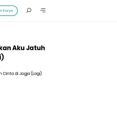
an Karya
nkan Aku Jatuh
i)
 Cinta di Jogja (Lagi)