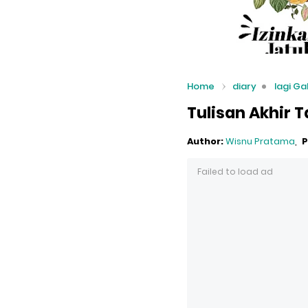
Home
diary
lagi Ga
Tulisan Akhir 
Author:
Wisnu Pratama
P
Failed to load ad