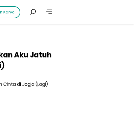
an Karya
nkan Aku Jatuh
i)
 Cinta di Jogja (Lagi)