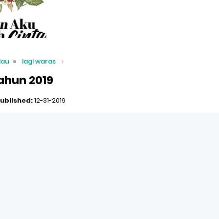
lau
lagi waras
Tahun 2019
ublished:
12-31-2019